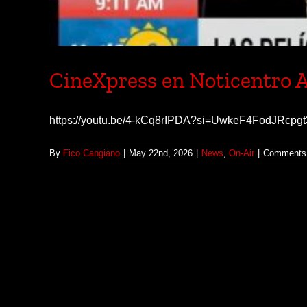
CineXpress en Noticentro 
https://youtu.be/4-kCq8rIPDA?si=UwkeF4FodJRcpg
By
Fico Cangiano
|
May 22nd, 2026
|
News
,
On-Air
|
Comments 