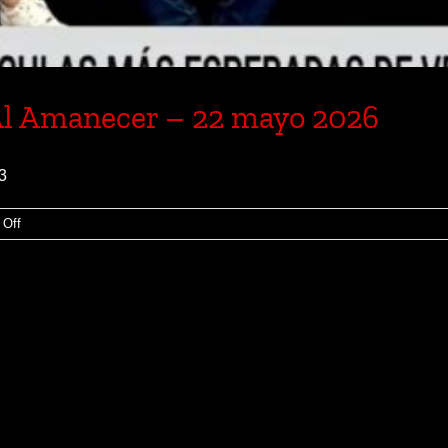
Al Amanecer – 22 mayo 2026
t3
on
Off
CineXpress
en
Noticentro
Al
Amanecer
–
22
mayo
2026