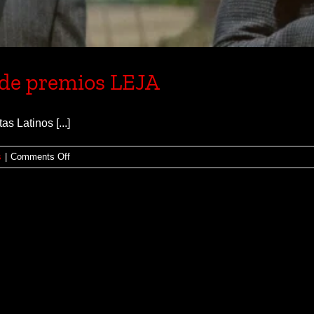
 de premios LEJA
s Latinos [...]
on
s
|
Comments Off
SINNERS
lidera
ganadores
de
premios
LEJA