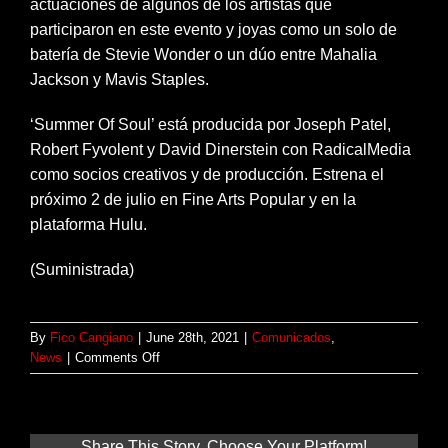
actuaciones de algunos de los artistas que
participaron en este evento y joyas como un solo de
batería de Stevie Wonder o un dúo entre Mahalia
Jackson y Mavis Staples.
‘Summer Of Soul’ está producida por Joseph Patel,
Robert Fyvolent y David Dinerstein con RadicalMedia
como socios creativos y de producción. Estrena el
próximo 2 de julio en Fine Arts Popular y en la
plataforma Hulu.
(Suministrada)
By
Fico Cangiano
|
June 28th, 2021
|
Comunicados
,
on
News
|
Comments Off
SUMMER
OF
SOUL
presenta
Share This Story, Choose Your Platform!