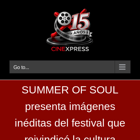
Skip
to
content
Go to...
SUMMER OF SOUL
presenta imágenes
inéditas del festival que
reivindicó la cultura