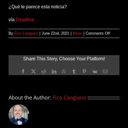
¿Qué te parece esta noticia?
vía
Deadline
on
By
Fico Cangiano
|
June 22nd, 2021
|
News
|
Comments Off
Rachel
Zegler
será
SNOW
Share This Story, Choose Your Platform!
WHITE
Facebook
X
Reddit
LinkedIn
WhatsApp
Tumblr
Pinterest
Vk
Email
About the Author:
Fico Cangiano