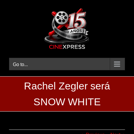
Skip
to
content
Go to...
Rachel Zegler será
SNOW WHITE