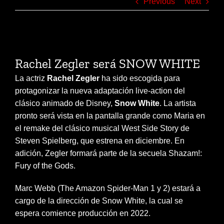
Previous
Next
View
Larger
Rachel Zegler será SNOW WHITE
Image
La actriz
Rachel Zegler
ha sido escogida para
protagonizar la nueva adaptación live-action del
clásico animado de Disney,
Snow White
. La artista
pronto será vista en la pantalla grande como Maria en
el remake del clásico musical West Side Story de
Steven Spielberg, que estrena en diciembre. En
adición, Zegler formará parte de la secuela Shazam!:
Fury of the Gods.
Marc Webb (The Amazon Spider-Man 1 y 2) estará a
cargo de la dirección de Snow White, la cual se
espera comience producción en 2022.