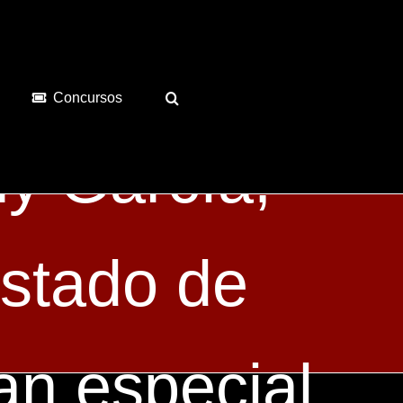
berto Santa
Concursos
y García,
istado de
an especial