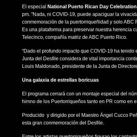
El especial
National Puerto Rican Day Celebratio
pm. “Nada, ni COVID-19, puede apaciguar la vivacida
conmemoración de la puertorriqueñidad y solo ABC Puer
Es una plataforma para preservar nuestra herencia cu
Telecinco, compañía matriz de ABC Puerto Rico.
“Dado el profundo impacto que COVID-19 ha tenido e
Junta del Desfile considera de vital importancia cont
Louis Maldonado, presidente de la Junta de Directore
Una galaxia de estrellas boricuas
El programa cerrará con un montaje especial del nú
himno de los Puertorriqueños tanto en PR como en el
Producido y dirigido por el Maestro Ángel Cucco Peña
esta gran conmemoración del Desfile.
Entre los artistas puertorriqueños figuran los canta