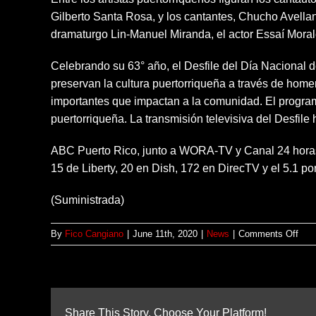
Gilberto Santa Rosa, y los cantantes, Chucho Avellane
dramaturgo Lin-Manuel Miranda, el actor Essaí Morale
Celebrando su 63° año, el Desfile del Día Nacional
preservan la cultura puertorriqueña a través de hom
importantes que impactan a la comunidad. El program
puertorriqueña. La transmisión televisiva del Desfi
ABC Puerto Rico, junto a WORA-TV y Canal 24 horas,
15 de Liberty, 20 en Dish, 172 en DirecTV y el 5.1 po
(Suministrada)
on
By
Fico Cangiano
|
June 11th, 2020
|
News
|
Comments Off
Lin-
Man
Mira
Gilb
San
Share This Story, Choose Your Platform!