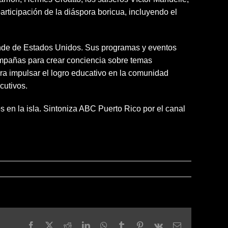
articipación de la diáspora boricua, incluyendo el
ande de Estados Unidos. Sus programas y eventos
campañas para crear conciencia sobre temas
a impulsar el logro educativo en la comunidad
cutivos.
en la isla. Sintoniza ABC Puerto Rico por el canal
Facebook
X
Reddit
LinkedIn
WhatsApp
Tumblr
Pinterest
Vk
Email