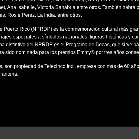
t, Ana Isabelle, Victoria Sanabria entre otros. También habrá p
s, Rosie Perez, La India, entre otros.
 de Puerto Rico (NPRDP) es la conmemoración cultural más gr
enajes especiales a símbolos nacionales, figuras históricas y 
a distintivo del NPRDP es el Programa de Becas, que sirve par
le ha sido nominada para los premios Emmy® por tres años conse
 son propiedad de Telecinco Inc., empresa con más de 60 años 
r antena.
uel
nda,
erto
ta