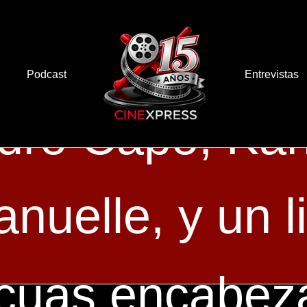
 Miranda, Gil
Podcast
Entrevistas
dro Capó, Kan
anuelle, y un l
icuas encabez