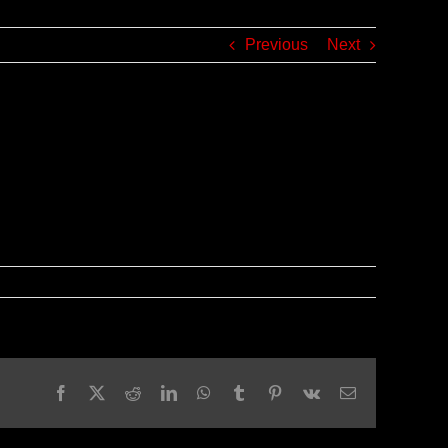
Previous
Next
Facebook
X
Reddit
LinkedIn
WhatsApp
Tumblr
Pinterest
Vk
Email