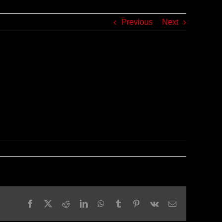
Previous
Next
Facebook
X
Reddit
LinkedIn
WhatsApp
Tumblr
Pinterest
Vk
Email