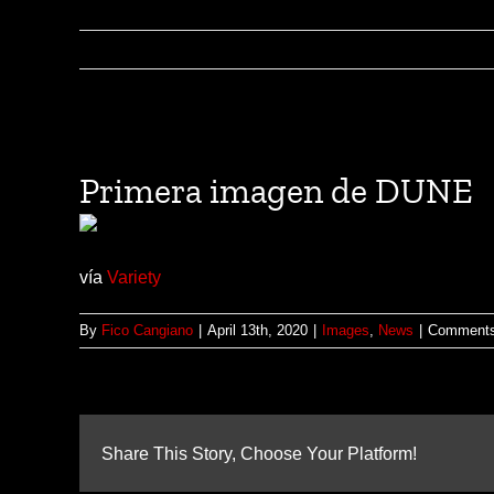
View
Larger
Primera imagen de DUNE
Image
vía
Variety
By
Fico Cangiano
|
April 13th, 2020
|
Images
,
News
|
Comments
Share This Story, Choose Your Platform!