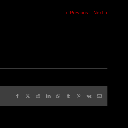
Previous
Next
Facebook
X
Reddit
LinkedIn
WhatsApp
Tumblr
Pinterest
Vk
Email