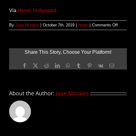
Via
Heroic Hollywood
on
By
Jose Morales
|
October 7th, 2019
|
News
|
Comments Off
Joaquin
Phoenix
abierto
a
Share This Story, Choose Your Platform!
regresar
para
Facebook
X
Reddit
LinkedIn
WhatsApp
Tumblr
Pinterest
Vk
Email
una
secuela
de
JOKER
About the Author:
Jose Morales