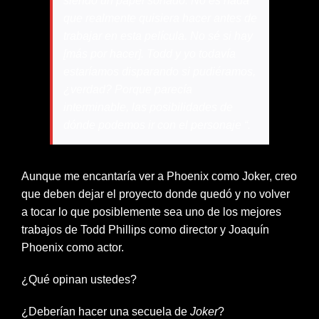
siendo un papel soñado. No es nada
que realmente quisiera hacer antes de
trabajar en esta película. No sé si hay
[más por hacer]. Todd y yo todavía
estaríamos disparando si pudiéramos,
¿verdad? Porque parecía
interminable, las posibilidades de
dónde podemos ir con el personaje “.
Aunque me encantaría ver a Phoenix como Joker, creo
que deben dejar el proyecto donde quedó y no volver
a tocar lo que posiblemente sea uno de los mejores
trabajos de Todd Phillips como director y Joaquín
Phoenix como actor.
¿Qué opinan ustedes?
¿Deberían hacer una secuela de
Joker
?