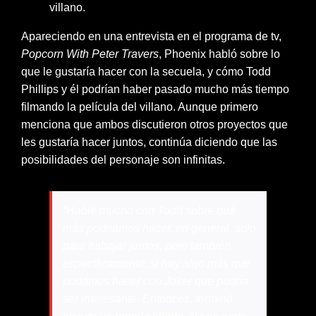
villano.
Apareciendo en una entrevista en el programa de tv,
Popcorn With Peter Travers
, Phoenix habló sobre lo
que le gustaría hacer con la secuela, y cómo Todd
Phillips y él podrían haber pasado mucho más tiempo
filmando la película del villano. Aunque primero
menciona que ambos discutieron otros proyectos que
les gustaría hacer juntos, continúa diciendo que las
posibilidades del personaje son infinitas.
“Hablé mucho con Todd sobre qué
más podríamos hacer, en general, solo
para trabajar juntos, pero también
específicamente, si hay algo más que
podamos hacer con Joker que podría
ser interesante. Entonces, terminó