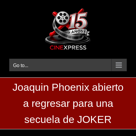
Skip
to
content
Go to...
Joaquin Phoenix abierto
a regresar para una
secuela de JOKER