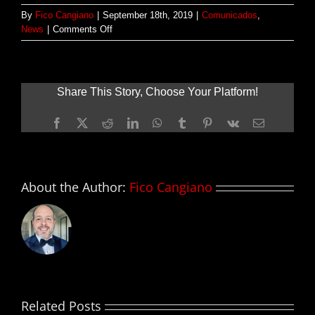
By
Fico Cangiano
|
September 18th, 2019
|
Comunicados
,
on
News
|
Comments Off
Celebran
festival
para
el
Share This Story, Choose Your Platform!
desarrollo
profesional
Facebook
X
Reddit
LinkedIn
WhatsApp
Tumblr
Pinterest
Vk
Email
de
estudiantes
de
cine
en
About the Author:
Fico Cangiano
la
Isla
Related Posts