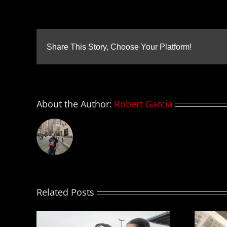
L
JE
no
al
Share This Story, Choose Your Platform!
lo
pl
de
R
O
S
About the Author:
Robert Garcia
Related Posts