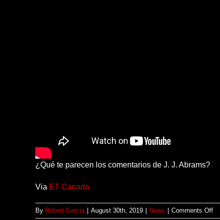
¿Qué te parecen los comentarios de J. J. Abrams?
Via
ET Canada
on
By
Robert Garcia
|
August 30th, 2019
|
News
|
Comments Off
T