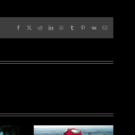
Facebook
X
Reddit
LinkedIn
WhatsApp
Tumblr
Pinterest
Vk
Email