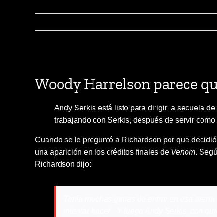
View
Larger
Woody Harrelson parece q
Image
Andy Serkis está listo para dirigir la secuela de
trabajando con Serkis, después de servir como d
Cuando se le preguntó a Richardson por que decidió
una aparición en los créditos finales de
Venom
. Segú
Richardson dijo:
Tenía muchas ganas de entrar en esa arena 
intentar hacer’. Y luego Andy Serkis, con qu