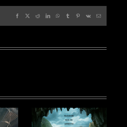
Facebook
X
Reddit
LinkedIn
WhatsApp
Tumblr
Pinterest
Vk
Email