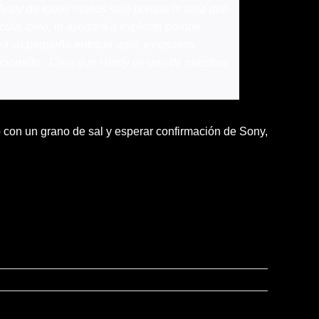
 a Andy de todos modos solo porque le diría que
cula, creo, lo ayudará a explotar, porque
rá su pequeña entrada aquí, y nosotros
ocionado. Creo que Hardy es uno de nuestros
o con un grano de sal y esperar confirmación de Sony,