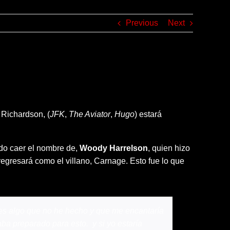
Previous
Next
 Richardson, (
JFK
,
The Aviator
,
Hugo
) estará
ndo caer el nombre de,
Woody Harrelson
, quien hizo
egresará como el villano, Carnage. Esto fue lo que
es algo que no he hecho y que me encantaría
ba preparado para esto. y si yo estaría