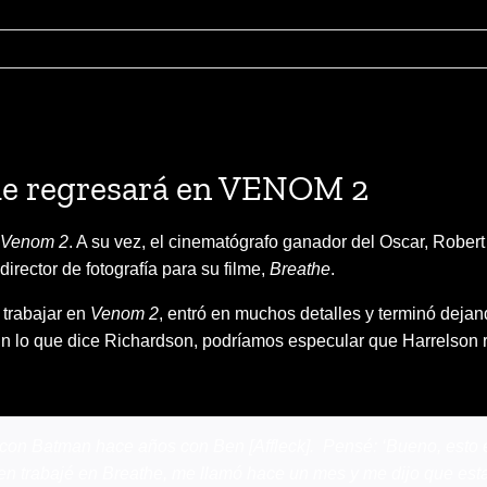
ue regresará en VENOM 2
Venom 2
. A su vez, el cinematógrafo ganador del Oscar, Robert
irector de fotografía para su filme,
Breathe
.
 trabajar en
Venom 2
, entró en muchos detalles y terminó deja
n lo que dice Richardson, podríamos especular que Harrelson r
con Batman hace años con Ben [Affleck]. Pensé: ‘Bueno, esto 
ien trabajé en Breathe, me llamó hace un mes y me dijo que esta