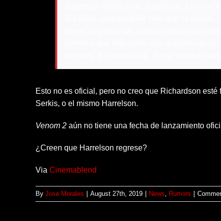
dispuesto. Había visto la película. Lo volví 
sí a Andy, pero también creo que es genial … 
tienes un personaje central notable con Ven
veremos qué más viene con la colaboración
mejores. El nunca falla. Tengo muchas ganas
Esto no es oficial, pero no creo que Richardson esté
Serkis, o el mismo Harrelson.
Venom 2
aún no tiene una fecha de lanzamiento ofici
¿Creen que Harrelson regrese?
Via
Cinemablend
By
Jose Morales
|
August 27th, 2019
|
News
,
Rumors
|
Commen