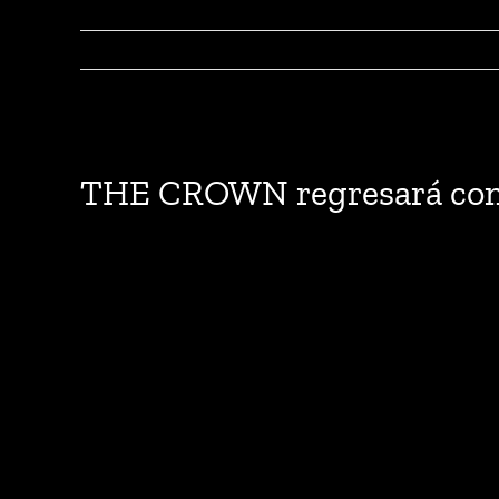
View
Larger
THE CROWN regresará con 
Image