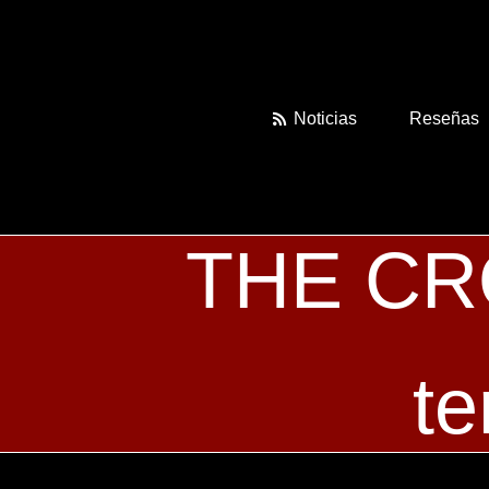
Skip
to
content
Noticias
Reseñas
THE CRO
te