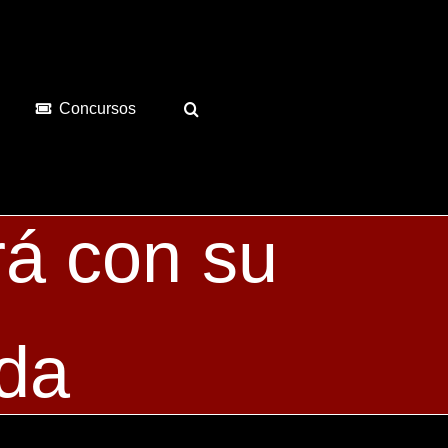
Concursos
á con su
ada