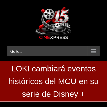
Skip
to
content
Go to...
LOKI cambiará eventos
históricos del MCU en su
serie de Disney +