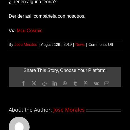
¿Tienen alguna teoría?
Der der así, compártela con nosotros.
Via
Mcu Cosmic
on
By
Jose Morales
|
August 12th, 2019
|
News
|
Comments Off
LOKI
cambiará
eventos
históricos
Share This Story, Choose Your Platform!
del
MCU
Facebook
X
Reddit
LinkedIn
WhatsApp
Tumblr
Pinterest
Vk
Email
en
su
serie
de
Disney
About the Author:
Jose Morales
+