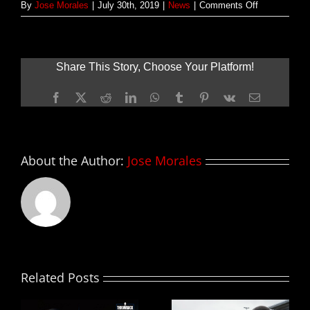
on
By
Jose Morales
|
July 30th, 2019
|
News
|
Comments Off
BABY
DRIVER
2
ya
Share This Story, Choose Your Platform!
tiene
guión
Facebook
X
Reddit
LinkedIn
WhatsApp
Tumblr
Pinterest
Vk
Email
About the Author:
Jose Morales
Related Posts