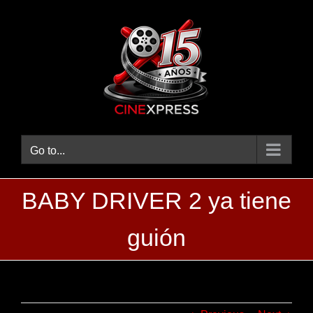
Skip
to
content
Go to...
BABY DRIVER 2 ya tiene
guión