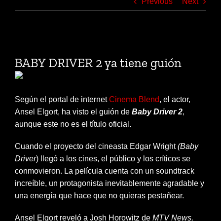
Previous
Next
View
Larger
BABY DRIVER 2 ya tiene guión
Image
Según el portal de internet
Cinema Blend
, el actor,
Ansel Elgort, ha visto el guión de
Baby Driver 2
,
aunque este no es el título oficial.
Cuando
el proyecto del cineasta Edgar Wright
(Baby
Driver
) llegó a los cines, el público y los críticos se
conmovieron. La película cuenta con un soundtrack
increíble, un protagonista inevitablemente agradable y
una energía que hace que no quieras pestañear.
Ansel Elgort reveló a
Josh Horowitz de
MTV News,