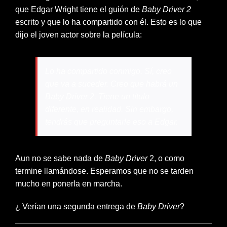
que Edgar Wright tiene el guión de
Baby Driver 2
escrito y que lo ha compartido con él. Esto es lo que
dijo el joven actor sobre la película:
Lo ha compartido conmigo. Sí, creo
que va a suceder. Creo que habrá un
Baby Driver
2
. Tiene un título
diferente, en realidad. Sin embargo,
tendrás que preguntarle eso a Edgar.
Aun no se sabe nada de
Baby Driver
2, o como
termine llamándose. Esperamos que no se tarden
mucho en ponerla en marcha.
¿ Verían una segunda entrega de
Baby Driver
?