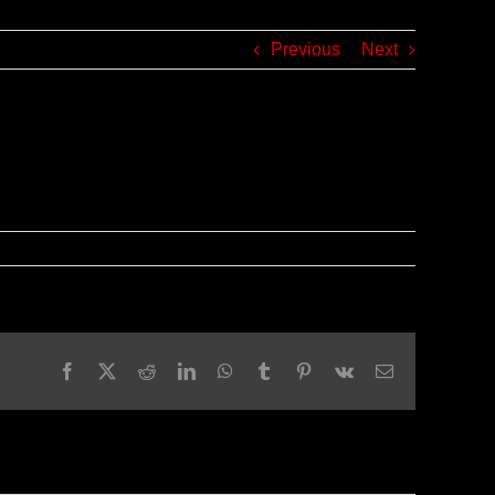
Previous
Next
Facebook
X
Reddit
LinkedIn
WhatsApp
Tumblr
Pinterest
Vk
Email