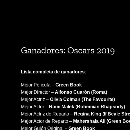
View
Larger
Ganadores: Oscars 2019
Image
Lista completa de ganadores:
Mejor Película –
Green Book
Mejor Director –
Alfonso Cuarón (Roma)
Mejor Actriz –
Olivia Colman (The Favourite)
Mejor Actor –
Rami Malek (Bohemian Rhapsody)
Mejor Actriz de Reparto –
Regina King (If Beale Str
Mejor Actor de Reparto –
Mahershala Ali
(Green Bo
Mejor Guión Original –
Green Book