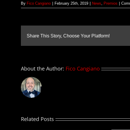
By
Fico Cangiano
|
February 25th, 2019
|
News
,
Premios
|
Comm
Share This Story, Choose Your Platform!
About the Author:
Fico Cangiano
Related Posts