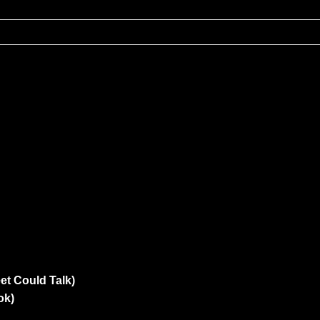
eet Could Talk)
ok)