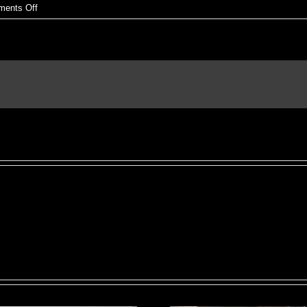
on
ents Off
Ganadores:
Oscars
2019