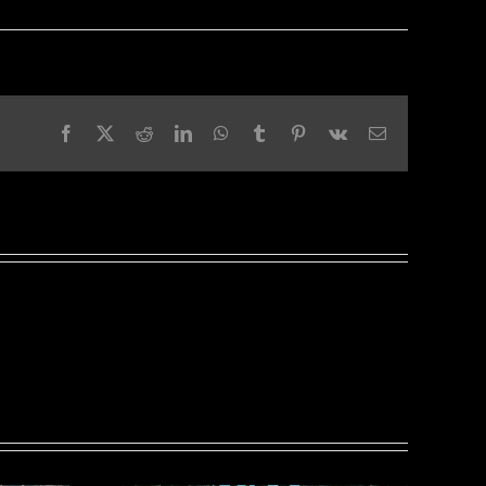
Facebook
X
Reddit
LinkedIn
WhatsApp
Tumblr
Pinterest
Vk
Email