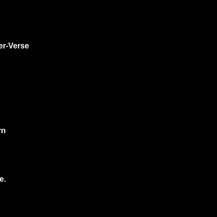
er-Verse
rn
e.