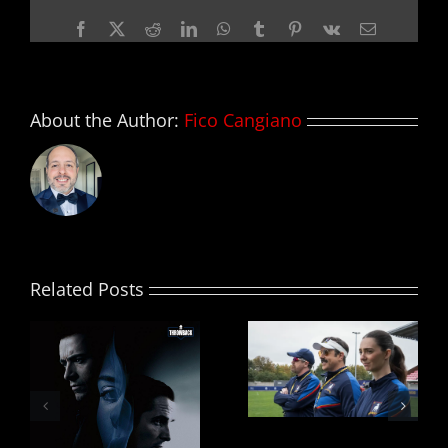
temporada
Facebook
X
Reddit
LinkedIn
WhatsApp
Tumblr
Pinterest
Vk
Email
de
GAME
OF
THRONES
About the Author:
Fico Cangiano
Related Posts