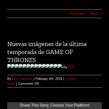
Previous
Next
View
Larger
Nuevas imágenes de la última
Image
temporada de GAME OF
THRONES
vía
EW
By
Fico Cangiano
|
February 6th, 2019
|
Images
,
on
News
|
Comments Off
Nuevas
imágenes
de
la
Share This Story, Choose Your Platform!
última