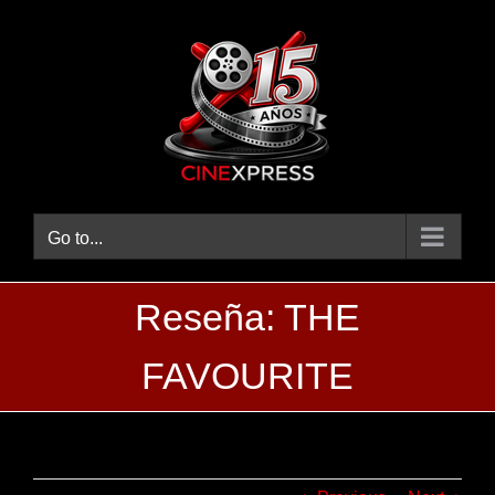
Skip
to
content
Go to...
Reseña: THE
FAVOURITE