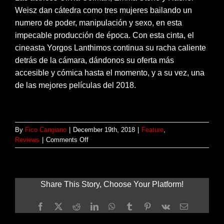
Weisz dan cátedra como tres mujeres bailando un
numero de poder, manipulación y sexo, en esta
impecable producción de época. Con esta cinta, el
cineasta Yorgos Lanthimos continua su racha caliente
detrás de la cámara, dándonos su oferta más
accesible y cómica hasta el momento, y a su vez, una
de las mejores películas del 2018.
By
Fico Cangiano
|
December 19th, 2018
|
Feature
,
on
Reviews
|
Comments Off
Reseña:
THE
FAVOURITE
Share This Story, Choose Your Platform!
Facebook
X
Reddit
LinkedIn
WhatsApp
Tumblr
Pinterest
Vk
Email