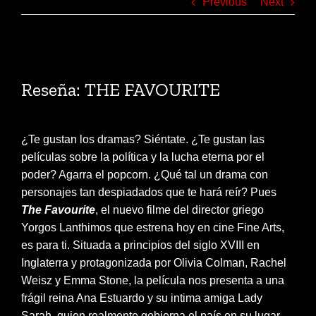
Previous
Next
View
Larger
Reseña: THE FAVOURITE
Image
¿Te gustan los dramas? Siéntate. ¿Te gustan las
películas sobre la política y la lucha eterna por el
poder? Agarra el popcorn. ¿Qué tal un drama con
personajes tan despiadados que te hará reír? Pues
The Favourite
, el nuevo filme del director griego
Yorgos Lanthimos que estrena hoy en cine Fine Arts,
es para ti. Situada a principios del siglo XVIII en
Inglaterra y protagonizada por Olivia Colman, Rachel
Weisz y Emma Stone, la película nos presenta a una
frágil reina Ana Estuardo y su intima amiga Lady
Sarah, quien realmente gobierna el país en su lugar.