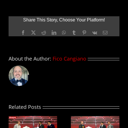
Es
–
19
Share This Story, Choose Your Platform!
septiembre
2018
Facebook
X
Reddit
LinkedIn
WhatsApp
Tumblr
Pinterest
Vk
Email
About the Author:
Fico Cangiano
Related Posts