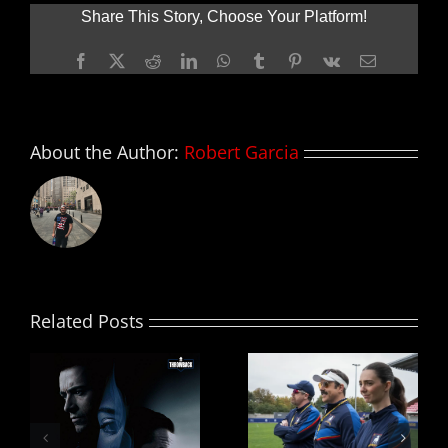
Williams
Share This Story, Choose Your Platform!
regresará
en
Facebook
X
Reddit
LinkedIn
WhatsApp
Tumblr
Pinterest
Vk
Email
STAR
WARS:
EPISODE
IX
About the Author:
Robert Garcia
Related Posts