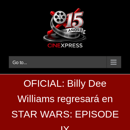
Skip
to
content
Go to...
OFICIAL: Billy Dee
Williams regresará en
STAR WARS: EPISODE
IX