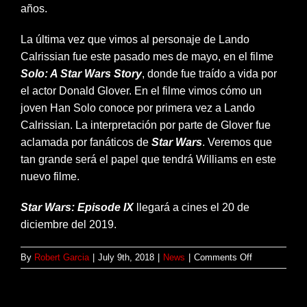
años.
La última vez que vimos al personaje de Lando
Calrissian fue este pasado mes de mayo, en el filme
Solo: A Star Wars Story
, donde fue traído a vida por
el actor Donald Glover. En el filme vimos cómo un
joven Han Solo conoce por primera vez a Lando
Calrissian. La interpretación por parte de Glover fue
aclamada por fanáticos de
Star Wars
. Veremos que
tan grande será el papel que tendrá Williams en este
nuevo filme.
Star Wars: Episode IX
llegará a cines el 20 de
diciembre del 2019.
on
By
Robert Garcia
|
July 9th, 2018
|
News
|
Comments Off
OFICIAL:
Billy
Dee