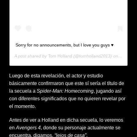
Sorry for no announcements, but I love you guys ♥️
A post shared by
Tom Holland
(@tomholland2013) on
Jun 23, 
Luego de esta revelación, el actor y estudio
básicamente confirmaron que este sí sería el título de
la secuela a
Spider-Man: Homecoming
, jugando así
con diferentes significados que no quieren revelar por
el momento.
Antes de ver a Holland en dicha secuela, lo veremos
en
Avengers 4
, donde su personaje actualmente se
encuentra, digamos,
“lejos de casa”
.