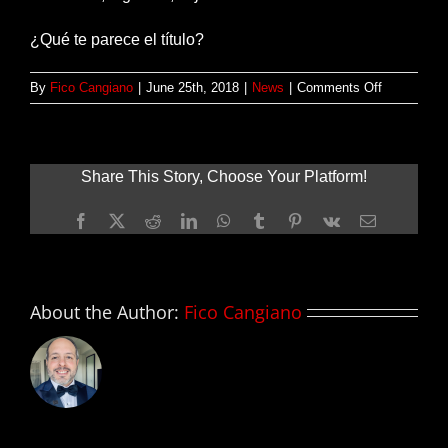
¿Qué te parece el título?
on
By
Fico Cangiano
|
June 25th, 2018
|
News
|
Comments Off
Revelan
título
oficial
de
Share This Story, Choose Your Platform!
la
secuela
Facebook
X
Reddit
LinkedIn
WhatsApp
Tumblr
Pinterest
Vk
Email
de
SPIDER-
MAN:
HOMECOM
About the Author:
Fico Cangiano