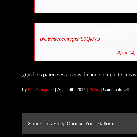
tristemente, Carrie no estará en ‘Nueve’, 
EXCLUSIVE: Lucasfilm President Kathy Kenn
pic.twitter.com/gxH80QteYb
— Good Morning America (@GMA)
April 14,
¿Qué les parece esta decisión por el grupo de Lucas
on
By
Fico Cangiano
|
April 18th, 2017
|
News
|
Comments Off
Carr
Fish
no
apar
en
Share This Story, Choose Your Platform!
STA
WAR