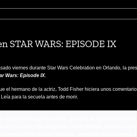
á en STAR WARS: EPISODE IX
sado viernes durante Star Wars Celebration en Orlando, la pre
ar Wars: Episode IX
.
ue el hermano de la actriz, Todd Fisher hiciera unos comentario
Leía para la secuela antes de morir.
 terminamos todo en ‘Ocho’, y Carrie es absolutamente fe
je en el verano. Por desgracia, Carrie falleció, así que cu
bíamos escrito el guión todavía – pero nos reagrupamos,