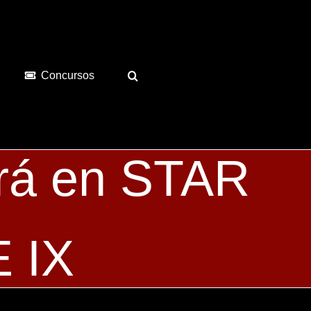
Concursos
erá en STAR
 IX