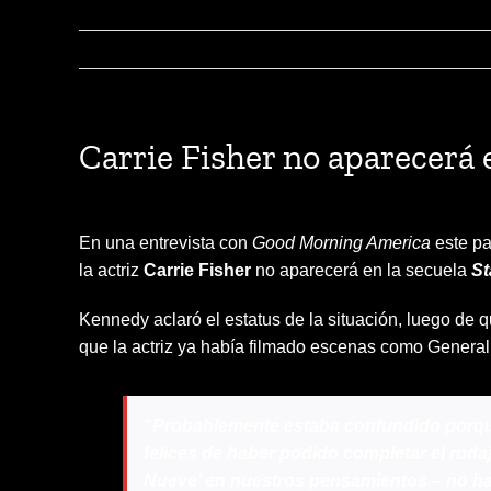
Carrie Fisher no aparecer
En una entrevista con
Good Morning America
este pa
la actriz
Carrie Fisher
no aparecerá en la secuela
St
Kennedy aclaró el estatus de la situación, luego de q
que la actriz ya había filmado escenas como General 
“Probablemente estaba confundido porque
felices de haber podido completar el roda
Nueve’ en nuestros pensamientos – no ha