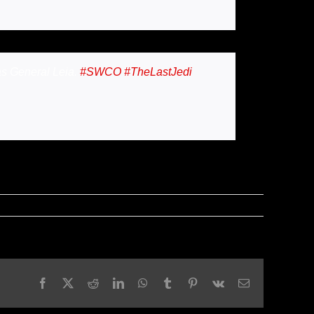
s General Leia.
#SWCO
#TheLastJedi
Facebook
X
Reddit
LinkedIn
WhatsApp
Tumblr
Pinterest
Vk
Email