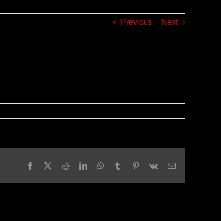
Previous
Next
Facebook
X
Reddit
LinkedIn
WhatsApp
Tumblr
Pinterest
Vk
Email