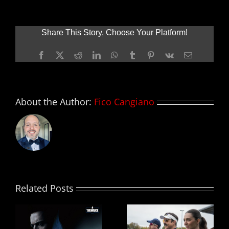
SQUAD
2
prioridad
Share This Story, Choose Your Platform!
para
el
Facebook
X
Reddit
LinkedIn
WhatsApp
Tumblr
Pinterest
Vk
Email
estudio;
consigue
escritor
About the Author:
Fico Cangiano
Related Posts