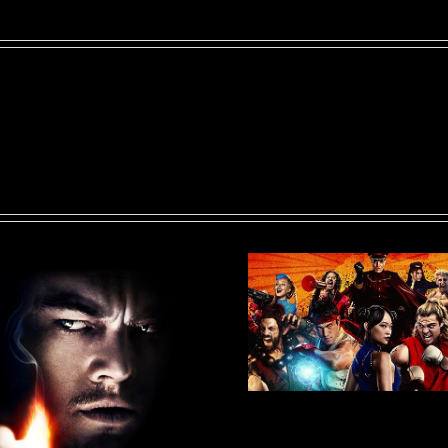
EN
ELL
O
ALES