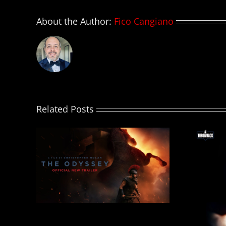
M
T
About the Author:
Fico Cangiano
N
T
Related Posts