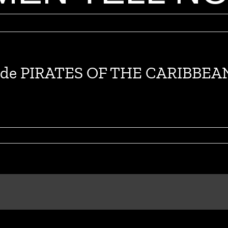
nal de PIRATES OF THE CARIBB
n
uevo
óster
nternacional
e
IRATES
F
HE
ARIBBEAN:
EAD