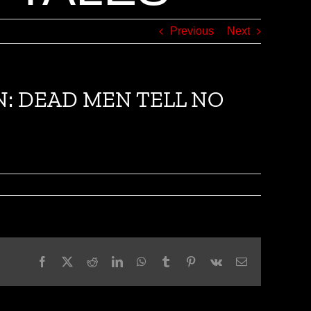
Previous
Next
EAN: DEAD MEN TELL NO
Facebook
X
Reddit
LinkedIn
WhatsApp
Tumblr
Pinterest
Vk
Email