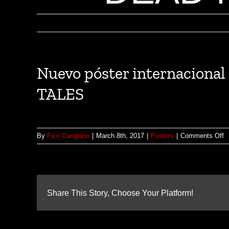
Nuevo póster internacio
TALES
o
By
Fico Cangiano
|
March 8th, 2017
|
Posters
|
Comments Off
N
p
i
d
P
Share This Story, Choose Your Platform!
O
T
C
D