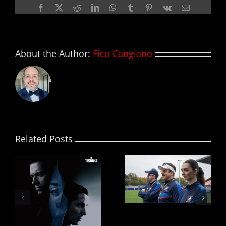
premiere
Facebook
X
Reddit
LinkedIn
WhatsApp
Tumblr
Pinterest
Vk
Email
de
LOGAN
About the Author:
Fico Cangiano
Related Posts