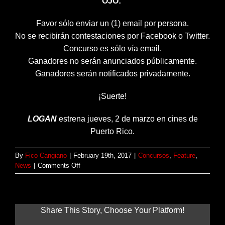
OJO:
Favor sólo enviar un (1) email por persona.
No se recibirán contestaciones por Facebook o Twitter.
Concurso es sólo vía email.
Ganadores no serán anunciados públicamente.
Ganadores serán notificados privadamente.
¡Suerte!
LOGAN
estrena jueves, 2 de marzo en cines de
Puerto Rico.
By
Fico Cangiano
|
February 19th, 2017
|
Concursos
,
Feature
,
on
News
|
Comments Off
Concurso:
Gana
boletos
para
Share This Story, Choose Your Platform!
la