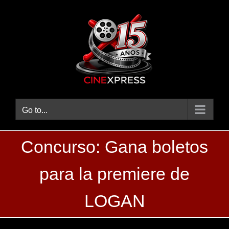
Skip
to
content
Go to...
Concurso: Gana boletos
para la premiere de
LOGAN