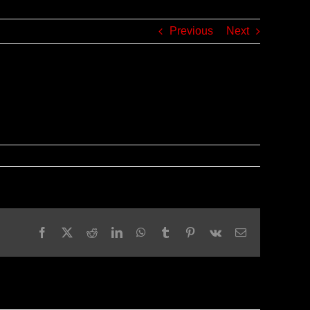
Previous
Next
Facebook
X
Reddit
LinkedIn
WhatsApp
Tumblr
Pinterest
Vk
Email