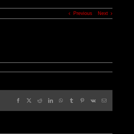
Previous
Next
Facebook
X
Reddit
LinkedIn
WhatsApp
Tumblr
Pinterest
Vk
Email