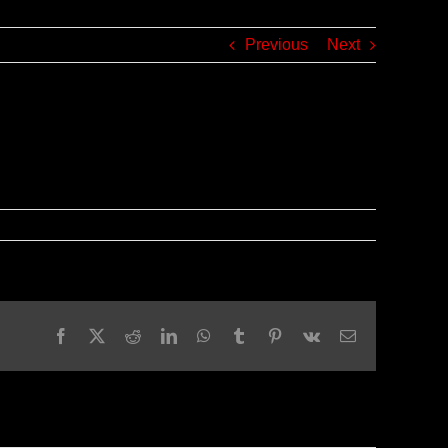
Previous
Next
Facebook
X
Reddit
LinkedIn
WhatsApp
Tumblr
Pinterest
Vk
Email