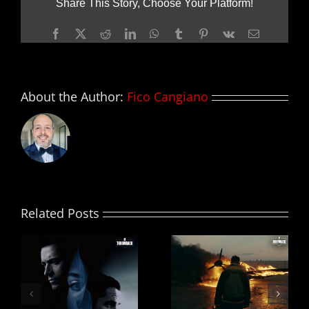
Share This Story, Choose Your Platform!
Facebook
X
Reddit
LinkedIn
WhatsApp
Tumblr
Pinterest
Vk
Email
About the Author:
Fico Cangiano
Related Posts