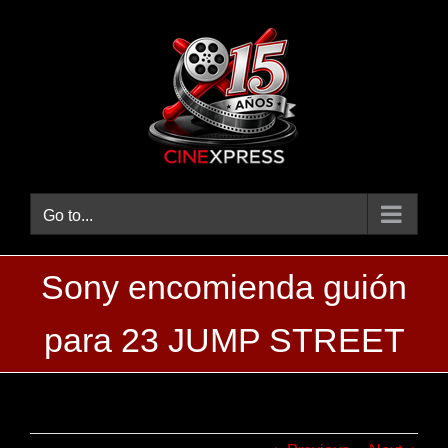
Skip
to
content
Go to...
Sony encomienda guión
para 23 JUMP STREET