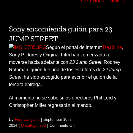
Previous
Next
Sony encomienda guión para 23
JUMP STREET
Según el portal de internet
Deadline
,
Sony Pictures y Original Film han comenzado a
moverse hacia adelante con
23 Jump Street
. Rodney
Rothman, quién fue uno de los escritores de
22 Jump
Street
, ha sido escogido para escribir el guión de la
tercera entrega.
Al momento no se sabe si los directores Phil Lord y
Christopher Miller regresarán al mando.
By
Fico Cangiano
|
September 10th,
on
2014
|
Uncategorized
|
Comments Off
Sony