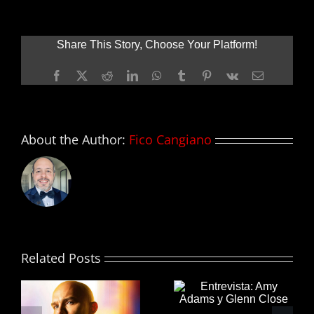
encomienda
guión
para
Share This Story, Choose Your Platform!
23
JUMP
Facebook
X
Reddit
LinkedIn
WhatsApp
Tumblr
Pinterest
Vk
Email
STREET
About the Author:
Fico Cangiano
Related Posts