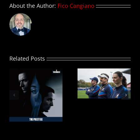
sábado
About the Author:
Fico Cangiano
en
Cine
Campus
Related Posts