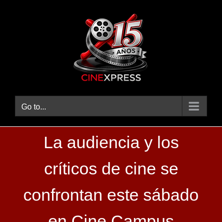
Skip
to
content
Go to...
La audiencia y los
críticos de cine se
confrontan este sábado
en Cine Campus