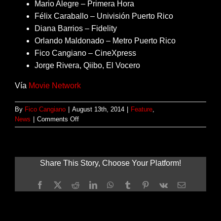
Mario Alegre – Primera Hora
Félix Caraballo – Univisión Puerto Rico
Diana Barrios – Fidelity
Orlando Maldonado – Metro Puerto Rico
Fico Cangiano – CineXpress
Jorge Rivera, Qiibo, El Vocero
Vía
Movie Network
By
Fico Cangiano
|
August 13th, 2014
|
Feature
,
on
News
|
Comments Off
La
audiencia
y
los
Share This Story, Choose Your Platform!
críticos
de
Facebook
X
Reddit
LinkedIn
WhatsApp
Tumblr
Pinterest
Vk
Email
cine
se
confrontan
este