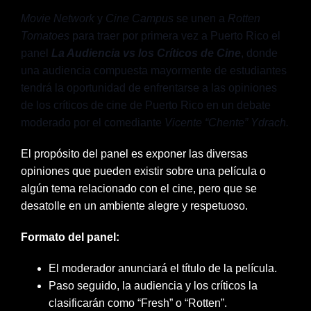
Movie Network
y
Cine Campus
se unen a
Rotten
Tomatoes
para traer por primera vez a Puerto Rico el
panel
La Audiencia vs los Críticos de Cine
, donde
una audiencia compuesta mayormente de estudiantes
tendrá la oportunidad de en
frentarse a las opiniones
de los críticos de cine de Puerto Rico en un debate
moderado por el comediante
Vicente “Chente” Ydrach.
El propósito del panel es exponer las diversas
opiniones que pueden existir sobre una película o
algún tema relacionado con el cine, pero que se
desatolle en un ambiente alegre y respetuoso.
Formato del panel:
El moderador anunciará el título de la película.
Paso seguido, la audiencia y los críticos la
clasificarán como “Fresh” o “Rotten”.