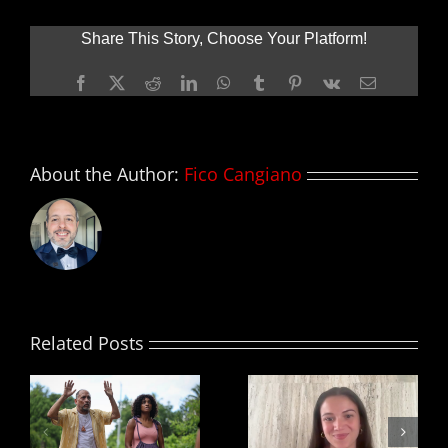
ganadores
–
Share This Story, Choose Your Platform!
GOLDEN
GLOBE
Facebook
X
Reddit
LinkedIn
WhatsApp
Tumblr
Pinterest
Vk
Email
AWARDS
About the Author:
Fico Cangiano
Related Posts