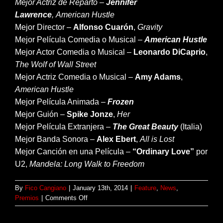
Mejor Actriz de Reparto –
Jennifer
Lawrence
,
American Hustle
Mejor Director –
Alfonso Cuarón
,
Gravity
Mejor Película Comedia o Musical –
American Hustle
Mejor Actor Comedia o Musical –
Leonardo DiCaprio
,
The Wolf of Wall Street
Mejor Actriz Comedia o Musical –
Amy Adams
,
American Hustle
Mejor Película Animada –
Frozen
Mejor Guión –
Spike Jonze
,
Her
Mejor Película Extranjera –
The Great Beauty
(Italia)
Mejor Banda Sonora –
Alex Ebert
,
All is Lost
Mejor Canción en una Película –
“Ordinary Love”
por
U2,
Mandela: Long Walk to Freedom
By
Fico Cangiano
|
January 13th, 2014
|
Feature
,
News
,
on
Premios
|
Comments Off
Listado
de